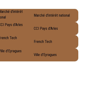
Marché d'intérêt national
CCI Pays d'Arles
French Tech
Ville d'Eyragues